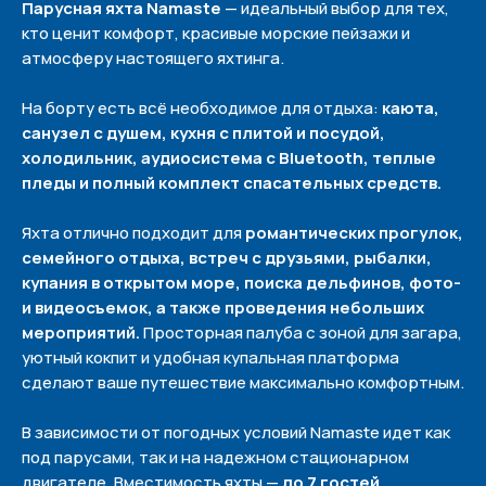
Парусная яхта Namaste
— идеальный выбор для тех,
кто ценит комфорт, красивые морские пейзажи и
атмосферу настоящего яхтинга.
На борту есть всё необходимое для отдыха:
каюта,
санузел с душем, кухня с плитой и посудой,
холодильник, аудиосистема с Bluetooth, теплые
пледы и полный комплект спасательных средств.
Яхта отлично подходит для
романтических прогулок,
семейного отдыха, встреч с друзьями, рыбалки,
купания в открытом море, поиска дельфинов, фото-
и видеосъемок, а также проведения небольших
мероприятий.
Просторная палуба с зоной для загара,
уютный кокпит и удобная купальная платформа
сделают ваше путешествие максимально комфортным.
В зависимости от погодных условий Namaste идет как
под парусами, так и на надежном стационарном
двигателе. Вместимость яхты —
до 7 гостей.