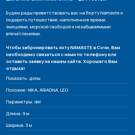
Будем рады приветствовать вас на борту Namaste и
подарить путешествие, наполненное яркими
эмоциями, морской свободой и незабываемыми
впечатлениями.
Чтобы забронировать яхту NAMASTE в Сочи, Вам
необходимо связаться с нами по телефону или
оставить заявку на нашем сайте. Хорошего Вам
отдыха!
Показать: допы
Политика конфиденциальности
Похожие: NIKA, ARIADNA, LEO
Параметры: del
Меню
Наши яхты
Длина: 9 м
О нас
Ширина: 3 м
Контакты