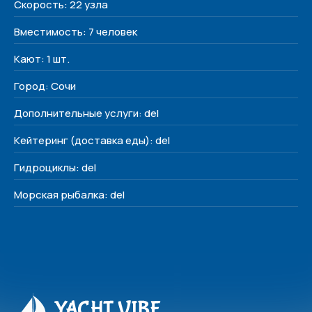
Скорость: 22 узла
Контакты
Вместимость: 7 человек
+7 (938) 488-17-17
Кают: 1 шт.
yachtvibe@yandex.ru
Сочи, Несебрская 3
Город: Сочи
Дополнительные услуги: del
Соц. сети
Кейтеринг (доставка еды): del
Гидроциклы: del
Морская рыбалка: del