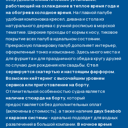
работающей на охлаждение в теплое время года и
на обогрев в холодное время.
На главной палубе
удобная компоновка кресел, дивана и стола из
натурального дерева с ручной росписью в морской
тематике. Широкие проходы от кормы к носу, тиковое
покрытие всех палуб в идеальном состоянии.
Прекрасную планировку палуб дополняет интерьер,
оформленный тонко и изысканно. Здесь много места и
для фуршета и для праздничного обеда в кругу друзей
по случаю дня рождения или свадьбы.
Стол
сервируется скатертью и настоящим фарфором
.
Возможен кейтеринг с высочайшим уровнем
сервиса или приготовление на борту
.
Отличительной особенностью судна является
наличие стюарда на борту
, который
предоставляется без дополнительных оплат
(включены в стоимость), а также наличие
двух Seabob
и
караоке системы
- идеально подойдет для водных
развлечений в большой компании.
В ночное время