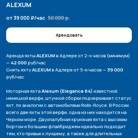
ALEXUM
от 39 000
₽/час
50 000
р.
Арендовать
Аренда яхты
ALEXUM
в Адлере от 2-х часов (минимум)
—
42 000
руб/час
Снять яхту
ALEXUM
в Адлере от 5-и часов —
39 000
руб/час
Моторная яхта
Alexum (Elegance 64)
известной
немецкой верфи, штучной сборки подчеркивает статус
яхт, по аналогии с автомобилями Rolls-Royce. В России
всего две яхты этой верфи, одна из них находится на
Черном море. Двухпалубная круизная яхта с высоким
бортом и большим флайбриджем идеально подходит
тем, кто привык к лучшему, а также для длительных