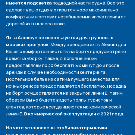
имеется подсветка
подводной части судна. Все это
сделает ваш отдых в открытом море максимально
комфортным и оставит незабываемые впечатления от
дорогой яхты класса люкс.
Яхта Алексум не используется для групповых
морских прогулок
. Между арендами яхты Alexum для
Вашего комфорта и чистоты на борту предусмотрено
время на уборку. Также, в дополнение мы
предоставляем по 30 бесплатных минут до и после
аренды в случае необходимости кейтеринга.
Постельное белье из сатина лучшего качества для
Похожие
ночных рейсов предоставляется бесплатно. Посадка
на борт осуществляется на закрытой линии B, таким
образом Вы не будете видеть толпы туристов и
агентов, которые всегда имеются на коммерческой
линии E.
В коммерческой эксплуатации с 2021 года.
На яхте установлены стабилизаторы качки
Политика конфиденциальности
плавникового типа, которые работают только на