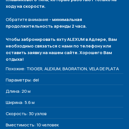
ходу на скорости.
Меню
Обратите внимание -
минимальная
Наши яхты
продолжительность аренды 2 часа.
О нас
Контакты
Чтобы забронировать яхту ALEXUM в Адлере, Вам
необходимо связаться с нами по телефону или
Контакты
оставить заявку на нашем сайте. Хорошего Вам
отдыха!
+7 (938) 488-17-17
Похожие: TIGGER, ALEXUM, BAGRATION, VELA DE PLATA
yachtvibe@yandex.ru
Сочи, Несебрская 3
Параметры: del
Соц. сети
Длина: 20 м
Ширина: 5.6 м
Скорость: 30 узлов
Вместимость: 10 человек