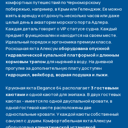
комфортных путешествий по Черноморскому
побережью, например, в Крым или Геленджик. Ее можно
взять в аренду и отдохнуть несколько часов или даже
целый день в акватории морского порта Адлера.
Каждая деталь говорит о VIP статусе судна. Каждый
предмет функционален и находится на своем месте.
Идеальный порядок и эргономика премиум класса.
Роскошная яхта Алексум
оборудована опускной
гидравлической купальной платформой
и
длинным
кормовым трапом
для ныряний в воду. На дневной
прогулке за дополнительную плату доступен
гидроцикл, вейкборд, водная подушка и лыжи
.
Круизная яхта Elegance 64 располагает
3 гостевыми
каютами
и одной каютой для экипажа. В двух гостевых
каютах - имеется по одной двуспальной кровати, в
одной гостевой каюте расположены две
односпальные кровати. У каждой каюты собственный
санузел с душем. Комфортабельная яхта Алексум
оборудована
климатической установкой
,