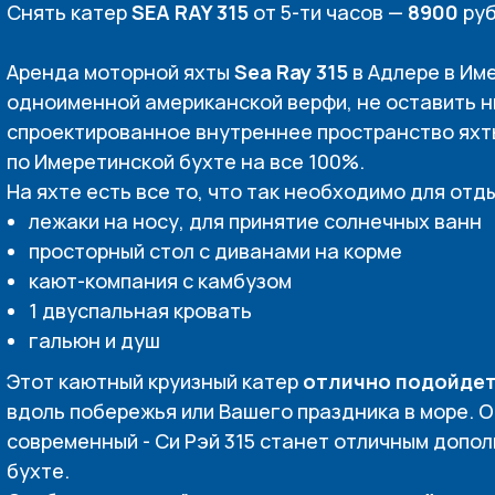
Снять катер
SEA RAY 315
от 5-ти часов —
8900
руб
Аренда моторной яхты
Sea Ray 315
в Адлере в Им
одноименной американской верфи, не оставить 
спроектированное внутреннее пространство яхты
по Имеретинской бухте на все 100%.
На яхте есть все то, что так необходимо для отд
лежаки на носу, для принятие солнечных ванн
просторный стол с диванами на корме
кают-компания с камбузом
1 двуспальная кровать
гальюн и душ
Этот каютный круизный катер
отлично подойдет
вдоль побережья или Вашего праздника в море. 
современный - Си Рэй 315 станет отличным допо
бухте.