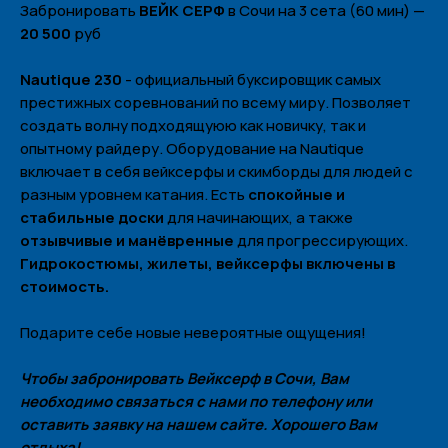
Забронировать
ВЕЙК СЕРФ
в Сочи на 3 сета (60 мин) —
20 500
руб
Nautique 230
- официальный буксировщик самых
престижных соревнований по всему миру. Позволяет
создать волну подходящуюю как новичку, так и
опытному райдеру. Оборудование на Nautique
включает в себя вейксерфы и скимборды для людей с
Политика конфиденциальности
разным уровнем катания. Есть
спокойные и
стабильные доски
для начинающих, а также
Меню
отзывчивые и манёвренные
для прогрессирующих.
Гидрокостюмы, жилеты, вейксерфы включены в
Наши яхты
стоимость.
О нас
Контакты
Подарите себе новые невероятные ощущения!
Контакты
Чтобы забронировать Вейксерф в Сочи, Вам
необходимо связаться с нами по телефону или
+7 (938) 488-17-17
оставить заявку на нашем сайте. Хорошего Вам
yachtvibe@yandex.ru
отдыха!