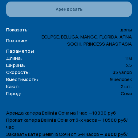
Арендовать
Показать:
допы
ECLIPSE, BELUGA, MANGO, FLORIDA, AFINA
Похожие:
SOCHI, PRINCESS ANASTASIA
Параметры
Длина:
11м
Ширина:
3.5
Скорость:
35 узлов
Вместимость:
9 человек
Кают:
2 шт.
Город:
Сочи
Аренда катера Bellini в Сочи на 1 час —
10900
руб
Прокат катера Bellini в Сочи от 3-х часов —
10500
руб/
час
Заказать катер Bellini в Сочи от 5-и часов —
9900
руб/