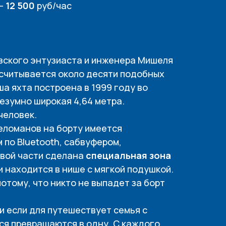
 —
12 500
руб/час
узского энтузиаста и инженера Мишеля
асчитывается около десяти подобных
ша яхта построена в 1999 году во
безумно широкая 4,64 метра.
человек.
меломанов на борту имеется
по Bluetooth, сабвуфером,
овой части сделана
специальная зона
и находится в нише с мягкой подушкой.
отому, что никто не выпадет за борт
и если для путешествует семья с
ся превращаются в одну. С каждого