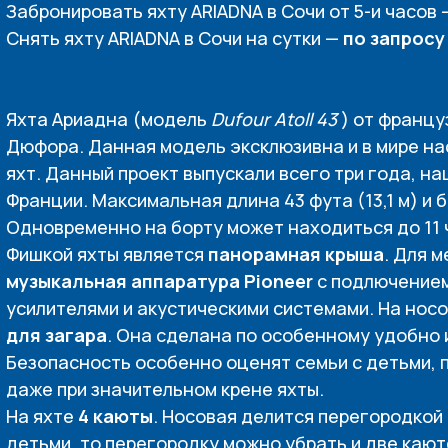
Забронировать яхту ARIADNA в Сочи от 5-и часов
Снять яхту ARIADNA в Сочи на сутки —
по запросу
Яхта Ариадна (модель
Dufour Atoll 43
) от франц
Дюфора. Данная модель эксклюзивна и в мире н
яхт. Данный проект выпускали всего три года, на
Франции. Максимальная длина 43 фута (13,1 м) и 
Одновременно на борту может находиться до 11 
Фишкой яхты является
панорамная крыша
. Для 
музыкальная аппаратура Pioneer
с подлючением 
усилителями и акустическими системами. На нос
для загара
. Она сделана по особенному удобно 
Безопасность особенно оценят семьи с детьми, п
даже при значительном крене яхты.
На яхте
4 каюты
. Носовая делится перегородкой 
детьми, то перегородку можно убрать и две кают