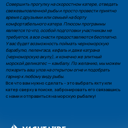
Совершить прогулку на скоростном катере, отведать
свежевыловленной рыбы и просто провести приятно
время с друзьями или семьей на борту
комфортабельного катера. Плюсом программы
является то что, особой подготовки участникам не
Политика конфиденциальности
требуется, а все снасти предоставляются бесплатно.
У вас будет возможность поймать черноморскую
Меню
барабулю, пеленгаса, кефаль и даже катрана
Наши яхты
(черноморскую акулу), и конечно же элитный
О нас
морской деликатес — камбалу. По желанию, мы можем
пожарить ваш улов на открытом огне и подобрать
Контакты
гарнир к любому виду рыбы.
Все что вам нужно сделать - это выбрать яхту или
Контакты
катер сверху в поиске, забронировать его связавшись
+7 (938) 488-17-17
с нами и отправиться на морскую рыбалку!
yachtvibe@yandex.ru
Сочи, Несебрская 3
Соц. сети