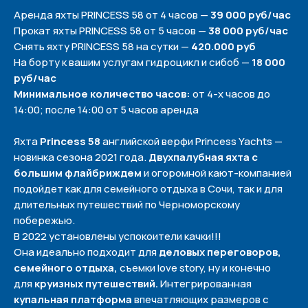
Аренда яхты PRINCESS 58 от 4 часов —
39 000 руб/час
Прокат яхты PRINCESS 58 от 5 часов —
38 000 руб/час
Снять яхту PRINCESS 58 на сутки —
420.000 руб
На борту к вашим услугам гидроцикл и сибоб —
18 000
руб/час
Минимальное количество часов:
от 4-х часов до
14:00; после 14:00 от 5 часов аренда
Яхта
Princess 58
английской верфи Princess Yachts —
новинка сезона 2021 года.
Двухпалубная яхта с
большим флайбриждем
и огоромной кают-компанией
подойдет как для семейного отдыха в Сочи, так и для
длительных путешествий по Черноморскому
побережью.
В 2022 установлены успокоители качки!!!
Она идеально подходит для
деловых переговоров,
семейного отдыха,
съемки love story, ну и конечно
для
круизных путешествий.
Интегрированная
купальная платформа
впечатляющих размеров с