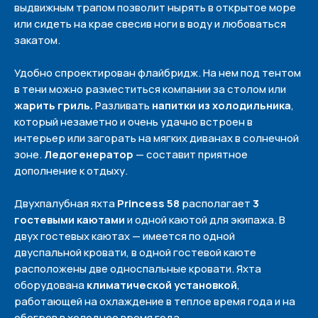
выдвижным трапом позволит нырять в открытое море
или сидеть на крае свесив ноги в воду и любоваться
закатом.
Удобно спроектирован флайбридж. На нем под тентом
в тени можно разместиться компании за столом или
жарить гриль.
Разливать
напитки из холодильника
,
который незаметно и очень удачно встроен в
интерьер или загорать на мягких диванах в солнечной
зоне.
Ледогенератор
— составит приятное
дополнение к отдыху.
Двухпалубная яхта
Princess 58
располагает
3
гостевыми каютами
и одной каютой для экипажа. В
двух гостевых каютах — имеется по одной
двуспальной кровати, в одной гостевой каюте
расположены две односпальные кровати. Яхта
оборудована
климатической установкой
,
работающей на охлаждение в теплое время года и на
обогрев в холодное время года.