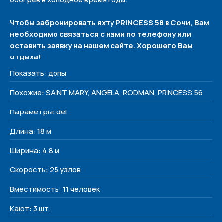
Чтобы забронировать яхту PRINCESS 58 в Сочи, Вам
необходимо связаться с нами по телефону или
Политика конфиденциальности
оставить заявку на нашем сайте. Хорошего Вам
отдыха!
Меню
Показать: допы
Наши яхты
Похожие: SAINT MARY, ANGELA, RODMAN, PRINCESS 56
О нас
Контакты
Параметры: del
Длина: 18 м
Контакты
+7 (938) 488-17-17
Ширина: 4.8 м
yachtvibe@yandex.ru
Скорость: 25 узлов
Сочи, Несебрская 3
Вместимость: 11 человек
Соц. сети
Кают: 3 шт.