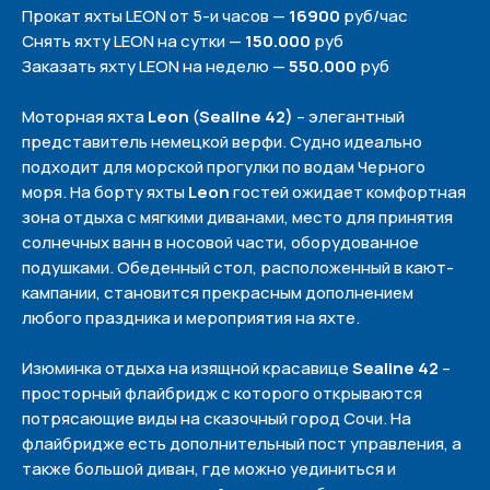
Прокат яхты LEON от 5-и часов —
16900
руб/час
Снять яхту LEON на сутки —
150.000
руб
Заказать яхту LEON на неделю —
550.000
руб
Моторная яхта
Leon
(
Sealine 42)
– элегантный
представитель немецкой верфи. Судно идеально
подходит для морской прогулки по водам Черного
моря. На борту яхты
Leon
гостей ожидает комфортная
зона отдыха с мягкими диванами, место для принятия
солнечных ванн в носовой части, оборудованное
подушками. Обеденный стол, расположенный в кают-
кампании, становится прекрасным дополнением
любого праздника и мероприятия на яхте.
Изюминка отдыха на изящной красавице
Sealine 42
–
просторный флайбридж с которого открываются
потрясающие виды на сказочный город Сочи. На
флайбридже есть дополнительный пост управления, а
также большой диван, где можно уединиться и