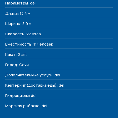
Параметры: del
Наши яхты
О нас
Длина: 13.4 м
Контакты
Ширина: 3.9 м
Контакты
Скорость: 22 узла
+7 (938) 488-17-17
Вместимость: 11 человек
yachtvibe@yandex.ru
Кают: 2 шт.
Сочи, Несебрская 3
Город: Сочи
Соц. сети
Дополнительные услуги: del
Кейтеринг (доставка еды): del
Гидроциклы: del
Морская рыбалка: del