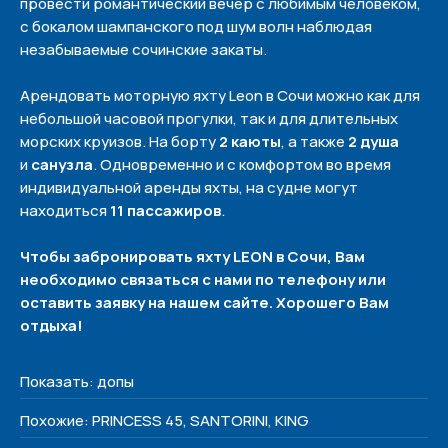
провести романтический вечер с любимым человеком,
с бокалом шампанского под шум волн наблюдая
незабываемые сочинские закаты.
Арендовать моторную яхту Leon в Сочи можно как для
небольшой часовой прогулки, так и для длительных
морских круизов. На борту
2 каюты
, а также
2 душа
и
санузла
. Одновременно и с комфортом во время
индивидуальной аренды яхты, на судне могут
находиться
11 пассажиров
.
Чтобы забронировать яхту LEON в Сочи, Вам
необходимо связаться с нами по телефону или
оставить заявку на нашем сайте. Хорошего Вам
отдыха!
Политика конфиденциальности
Показать: допы
Похожие: PRINCESS 45, SANTORINI, KING
Меню