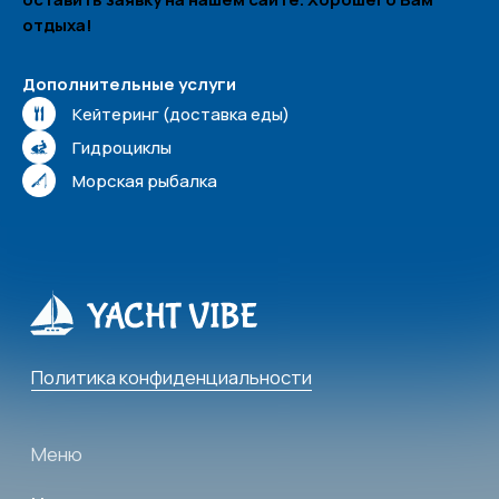
отдыха!
Контакты
+7 (938) 488-17-17
Дополнительные услуги
Кейтеринг (доставка еды)
yachtvibe@yandex.ru
Гидроциклы
Сочи, Несебрская 3
Морская рыбалка
Соц. сети