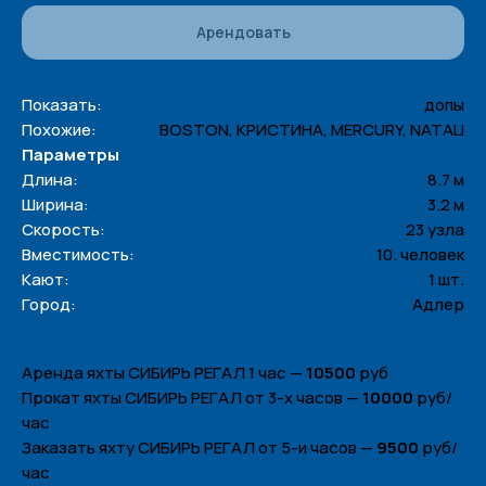
Арендовать
Показать:
допы
Похожие:
BOSTON, КРИСТИНА, MERCURY, NATALI
Параметры
Длина:
8.7 м
Ширина:
3.2 м
Скорость:
23 узла
Вместимость:
10. человек
Кают:
1 шт.
Город:
Адлер
Аренда яхты СИБИРЬ РЕГАЛ 1 час —
10500
руб
Прокат яхты СИБИРЬ РЕГАЛ от 3-х часов —
10000
руб/
час
Заказать яхту СИБИРЬ РЕГАЛ от 5-и часов —
9500
руб/
час