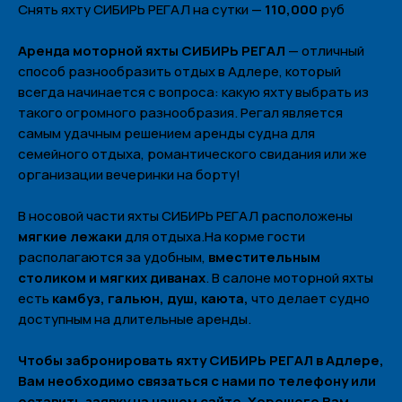
Снять яхту СИБИРЬ РЕГАЛ на сутки —
110,000
руб
Аренда моторной яхты СИБИРЬ РЕГАЛ
— отличный
способ разнообразить отдых в Адлере, который
всегда начинается с вопроса: какую яхту выбрать из
такого огромного разнообразия. Регал является
самым удачным решением аренды судна для
семейного отдыха, романтического свидания или же
организации вечеринки на борту!
В носовой части яхты СИБИРЬ РЕГАЛ расположены
мягкие лежаки
для отдыха.На корме гости
располагаются за удобным,
вместительным
Политика конфиденциальности
столиком и мягких диванах
. В салоне моторной яхты
есть
камбуз, гальюн, душ, каюта,
что делает судно
доступным на длительные аренды.
Меню
Наши яхты
Чтобы забронировать яхту СИБИРЬ РЕГАЛ в Адлере,
О нас
Вам необходимо связаться с нами по телефону или
Контакты
оставить заявку на нашем сайте. Хорошего Вам