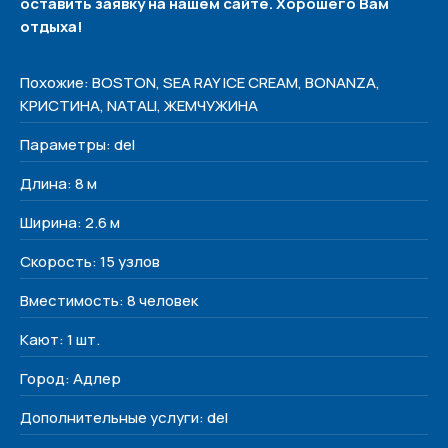
оставить заявку на нашем сайте. Хорошего Вам
отдыха!
Похожие: BOSTON, SEA RAY ICE CREAM, BONANZA,
КРИСТИНА, NATALI, ЖЕМЧУЖИНА
Похожие
Параметры: del
Длина: 8 м
Ширина: 2.6 м
Скорость: 15 узлов
Политика конфиденциальности
Вместимость: 8 человек
Меню
Кают: 1 шт.
Наши яхты
Город: Адлер
О нас
Дополнительные услуги: del
Контакты