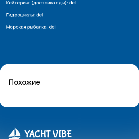
Кейтеринг (доставка еды): del
Контакты
Гидроциклы: del
+7 (938) 488-17-17
yachtvibe@yandex.ru
Морская рыбалка: del
Сочи, Несебрская 3
Соц. сети