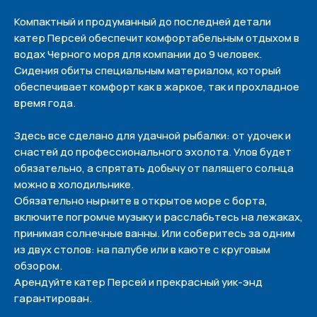
Компактный и продуманный до последней детали
катер Персей обеспечит комфортабельным отдыхом в
водах Черного моря для компании до 9 человек.
Сидения обиты специальным материалом, который
обеспечивает комфорт как в жаркое, так и прохладное
время года.
Здесь все сделано для удачной рыбалки: от удочек и
снастей до профессионального эхолота. Улов будет
обязательно, а спрятать добычу от палящего солнца
можно в холодильнике.
Обязательно нырните в открытое море с борта,
включите погромче музыку и расслабьтесь на лежаках,
принимая солнечные ванны. Или соберитесь за одним
из двух столов: на палубе или в каюте с круговым
обзором.
Арендуйте катер Персей и прекрасный уик-энд
гарантирован.