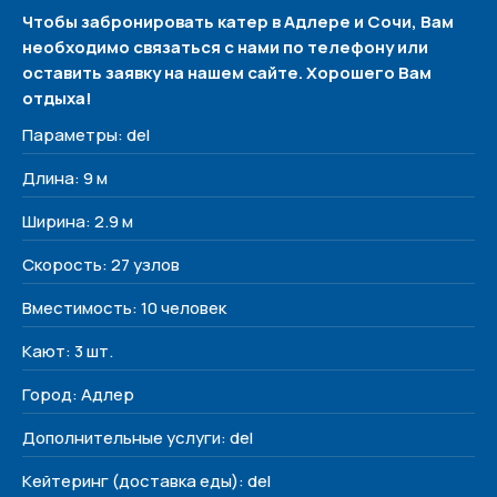
Чтобы забронировать катер в Адлере и Сочи, Вам
необходимо связаться с нами по телефону или
оставить заявку на нашем сайте. Хорошего Вам
отдыха!
Параметры: del
Политика конфиденциальности
Длина: 9 м
Меню
Ширина: 2.9 м
Наши яхты
Скорость: 27 узлов
О нас
Вместимость: 10 человек
Контакты
Кают: 3 шт.
Контакты
+7 (938) 488-17-17
Город: Адлер
yachtvibe@yandex.ru
Дополнительные услуги: del
Сочи, Несебрская 3
Кейтеринг (доставка еды): del