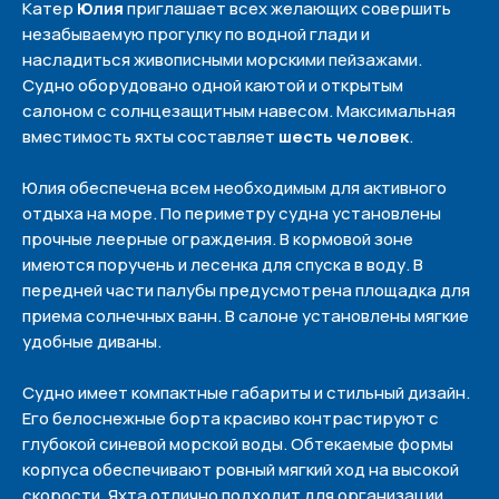
Катер
Юлия
приглашает всех желающих совершить
незабываемую прогулку по водной глади и
насладиться живописными морскими пейзажами.
Судно оборудовано одной каютой и открытым
салоном с солнцезащитным навесом. Максимальная
вместимость яхты составляет
шесть человек
.
Юлия обеспечена всем необходимым для активного
отдыха на море. По периметру судна установлены
прочные леерные ограждения. В кормовой зоне
имеются поручень и лесенка для спуска в воду. В
передней части палубы предусмотрена площадка для
приема солнечных ванн. В салоне установлены мягкие
удобные диваны.
Судно имеет компактные габариты и стильный дизайн.
Его белоснежные борта красиво контрастируют с
глубокой синевой морской воды. Обтекаемые формы
корпуса обеспечивают ровный мягкий ход на высокой
скорости. Яхта отлично подходит для организации