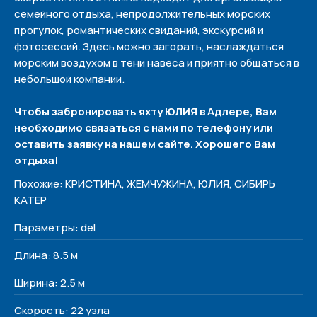
семейного отдыха, непродолжительных морских
прогулок, романтических свиданий, экскурсий и
фотосессий. Здесь можно загорать, наслаждаться
морским воздухом в тени навеса и приятно общаться в
небольшой компании.
Чтобы забронировать яхту ЮЛИЯ в Адлере, Вам
необходимо связаться с нами по телефону или
оставить заявку на нашем сайте. Хорошего Вам
отдыха!
Похожие
Похожие: КРИСТИНА, ЖЕМЧУЖИНА, ЮЛИЯ, СИБИРЬ
КАТЕР
Параметры: del
Длина: 8.5 м
Ширина: 2.5 м
Политика конфиденциальности
Скорость: 22 узла