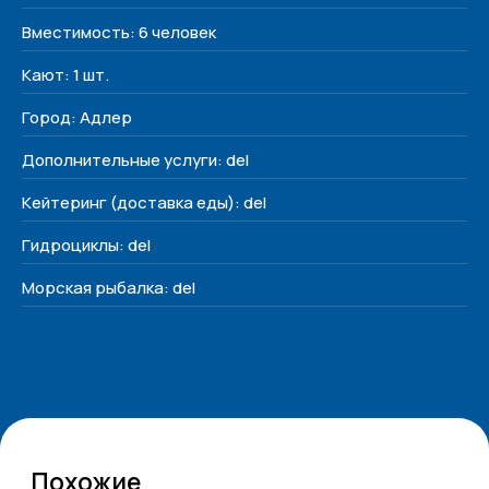
Меню
Вместимость: 6 человек
Наши яхты
Кают: 1 шт.
О нас
Контакты
Город: Адлер
Дополнительные услуги: del
Контакты
+7 (938) 488-17-17
Кейтеринг (доставка еды): del
yachtvibe@yandex.ru
Гидроциклы: del
Сочи, Несебрская 3
Морская рыбалка: del
Соц. сети