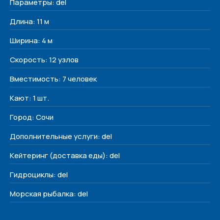
Параметры: del
Наши яхты
О нас
Длина: 11 м
Контакты
Ширина: 4 м
Контакты
Скорость: 12 узлов
+7 (938) 488-17-17
Вместимость: 7 человек
yachtvibe@yandex.ru
Кают: 1 шт.
Сочи, Несебрская 3
Город: Сочи
Соц. сети
Дополнительные услуги: del
Кейтеринг (доставка еды): del
Гидроциклы: del
Морская рыбалка: del