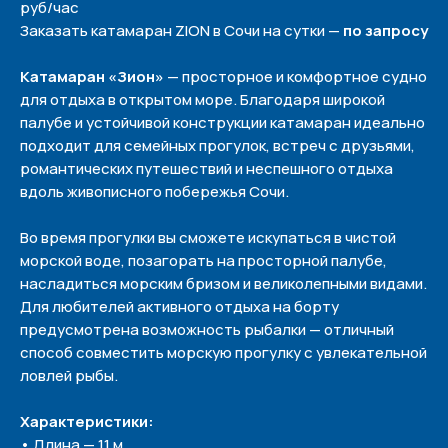
руб/час
Заказать катамаран ZION в Сочи на сутки —
по запросу
Катамаран «Зион»
— просторное и комфортное судно
для отдыха в открытом море. Благодаря широкой
палубе и устойчивой конструкции катамаран идеально
подходит для семейных прогулок, встреч с друзьями,
романтических путешествий и неспешного отдыха
вдоль живописного побережья Сочи.
Во время прогулки вы сможете искупаться в чистой
морской воде, позагорать на просторной палубе,
насладиться морским бризом и великолепными видами.
Для любителей активного отдыха на борту
предусмотрена возможность рыбалки — отличный
способ совместить морскую прогулку с увлекательной
ловлей рыбы.
Характеристики:
• Длина — 11 м